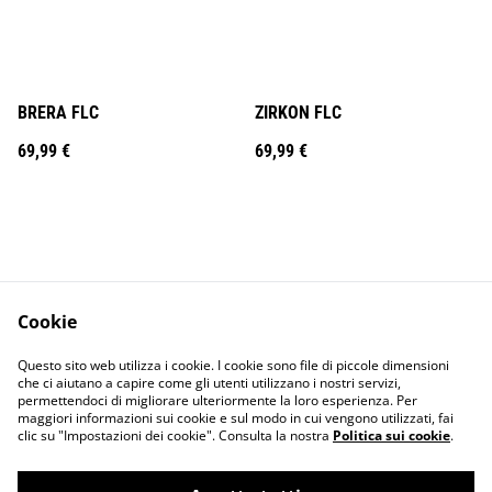
BRERA FLC
ZIRKON FLC
69,99 €
69,99 €
Cookie
Contact Us
Legal Terms
Questo sito web utilizza i cookie. I cookie sono file di piccole dimensioni
Privacy Policy
Cookie Policy
che ci aiutano a capire come gli utenti utilizzano i nostri servizi,
permettendoci di migliorare ulteriormente la loro esperienza. Per
maggiori informazioni sui cookie e sul modo in cui vengono utilizzati, fai
clic su "Impostazioni dei cookie". Consulta la nostra
Politica sui cookie
.