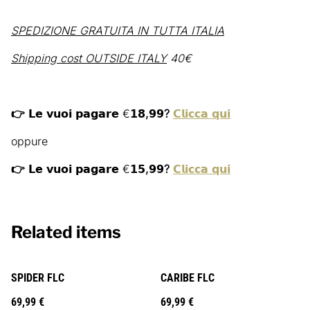
SPEDIZIONE GRATUITA IN TUTTA ITALIA
Shipping cost OUTSIDE ITALY
40€
👉 𝗟𝗲 𝘃𝘂𝗼𝗶 𝗽𝗮𝗴𝗮𝗿𝗲
€
𝟭𝟴,𝟵𝟵?
𝗖𝗹𝗶𝗰𝗰𝗮 𝗾𝘂𝗶
oppure
👉 𝗟𝗲 𝘃𝘂𝗼𝗶 𝗽𝗮𝗴𝗮𝗿𝗲
€
𝟭𝟱,𝟵𝟵?
𝗖𝗹𝗶𝗰𝗰𝗮 𝗾𝘂𝗶
Related items
SPIDER FLC
CARIBE FLC
69,99 €
69,99 €