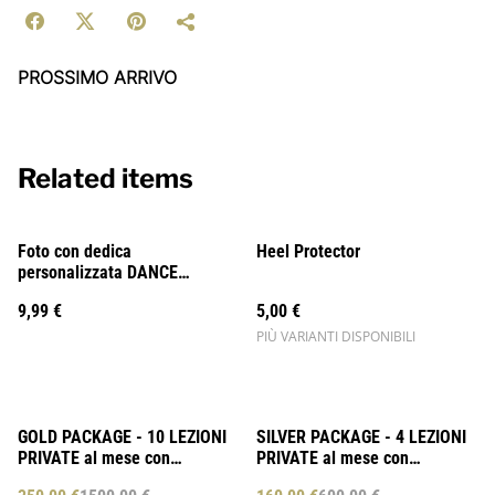
PROSSIMO ARRIVO
Related items
Foto con dedica
Heel Protector
personalizzata DANCE
BILLIONAIRE
9,99 €
5,00 €
PIÙ VARIANTI DISPONIBILI
%
%
GOLD PACKAGE - 10 LEZIONI
SILVER PACKAGE - 4 LEZIONI
PRIVATE al mese con
PRIVATE al mese con
Domenico Cannizzaro
Domenico Cannizzaro