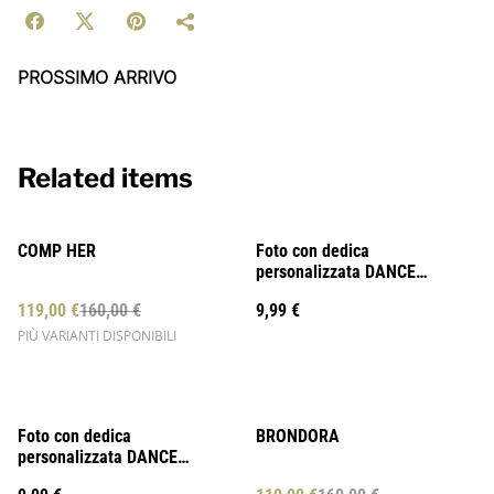
PROSSIMO ARRIVO
Related items
%
COMP HER
Foto con dedica
personalizzata DANCE
BILLIONAIRE
119,00 €
160,00 €
9,99 €
PIÙ VARIANTI DISPONIBILI
%
Foto con dedica
BRONDORA
personalizzata DANCE
BILLIONAIRE