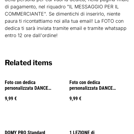
di pagamento, nel riquadro "IL MESSAGGIO PER IL
COMMERCIANTE". Se dimentichi di inserirlo, niente
paura ti ricontattiamo noi alla tua email! La FOTO con
dedica ti sarà inviata tramite email e tramite whatsapp
entro 12 ore dall'ordine!
Related items
Foto con dedica
Foto con dedica
personalizzata DANCE
personalizzata DANCE
BILLIONAIRE
BILLIONAIRE
9,99 €
9,99 €
%
DOMY PRO Standard
1 LEZIONE di