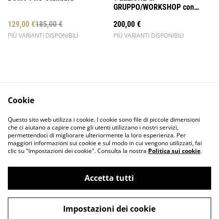
GRUPPO/WORKSHOP con
Domenico Cannizzaro
129,00 €
185,00 €
200,00 €
PIÙ VARIANTI DISPONIBILI
PIÙ VARIANTI DISPONIBILI
Cookie
Contact Us
Legal Terms
Questo sito web utilizza i cookie. I cookie sono file di piccole dimensioni
Privacy Policy
Cookie Policy
che ci aiutano a capire come gli utenti utilizzano i nostri servizi,
permettendoci di migliorare ulteriormente la loro esperienza. Per
maggiori informazioni sui cookie e sul modo in cui vengono utilizzati, fai
clic su "Impostazioni dei cookie". Consulta la nostra
Politica sui cookie
.
Accetta tutti
©
2026
DANCE BILLIONAIRE - P.IVA 02924820901
Impostazioni dei cookie
powered by