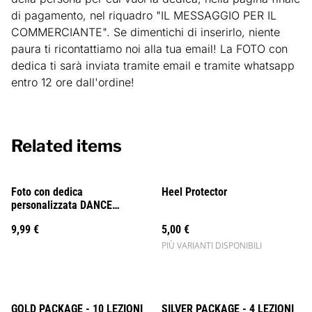
di pagamento, nel riquadro "IL MESSAGGIO PER IL
COMMERCIANTE". Se dimentichi di inserirlo, niente
paura ti ricontattiamo noi alla tua email! La FOTO con
dedica ti sarà inviata tramite email e tramite whatsapp
entro 12 ore dall'ordine!
Related items
Foto con dedica
Heel Protector
personalizzata DANCE
BILLIONAIRE
9,99 €
5,00 €
PIÙ VARIANTI DISPONIBILI
%
%
GOLD PACKAGE - 10 LEZIONI
SILVER PACKAGE - 4 LEZIONI