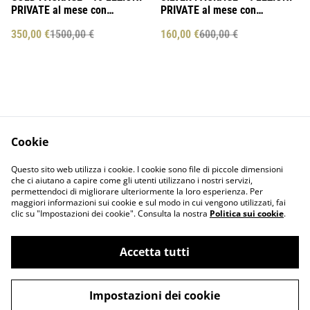
PRIVATE al mese con
PRIVATE al mese con
Domenico Cannizzaro
Domenico Cannizzaro
350,00 €
1500,00 €
160,00 €
600,00 €
Cookie
Contact Us
Legal Terms
Questo sito web utilizza i cookie. I cookie sono file di piccole dimensioni
Privacy Policy
Cookie Policy
che ci aiutano a capire come gli utenti utilizzano i nostri servizi,
permettendoci di migliorare ulteriormente la loro esperienza. Per
maggiori informazioni sui cookie e sul modo in cui vengono utilizzati, fai
clic su "Impostazioni dei cookie". Consulta la nostra
Politica sui cookie
.
Accetta tutti
©
2026
DANCE BILLIONAIRE - P.IVA 02924820901
Impostazioni dei cookie
powered by