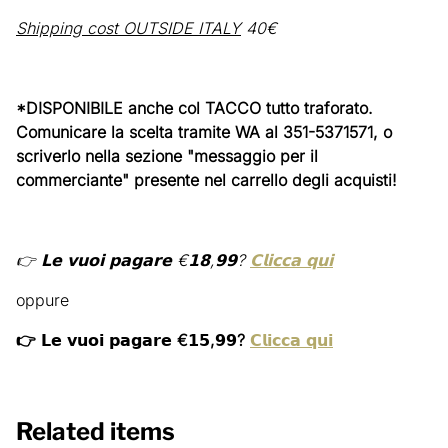
Shipping cost OUTSIDE ITALY
40€
*DISPONIBILE anche col TACCO tutto traforato.
Comunicare la scelta tramite WA al 351-5371571, o
scriverlo nella sezione "messaggio per il
commerciante" presente nel carrello degli acquisti!
👉 𝗟𝗲 𝘃𝘂𝗼𝗶 𝗽𝗮𝗴𝗮𝗿𝗲 €𝟭𝟴,𝟵𝟵?
𝗖𝗹𝗶𝗰𝗰𝗮 𝗾𝘂𝗶
oppure
👉 𝗟𝗲 𝘃𝘂𝗼𝗶 𝗽𝗮𝗴𝗮𝗿𝗲 €𝟭𝟱,𝟵𝟵?
𝗖𝗹𝗶𝗰𝗰𝗮 𝗾𝘂𝗶
Related items