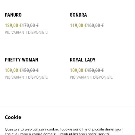
%
%
PANURO
SONDRA
129,00 €
170,00 €
119,00 €
160,00 €
PIÙ VARIANTI DISPONIBILI
%
%
PRETTY WOMAN
ROYAL LADY
109,00 €
150,00 €
109,00 €
150,00 €
PIÙ VARIANTI DISPONIBILI
PIÙ VARIANTI DISPONIBILI
Cookie
Contact Us
Legal Terms
Questo sito web utilizza i cookie. I cookie sono file di piccole dimensioni
Privacy Policy
Cookie Policy
che ci aiutano a capire come gli utenti utilizzano i nostri servizi,