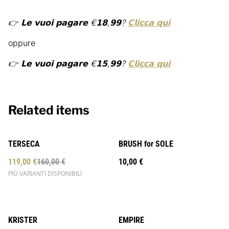
👉 𝗟𝗲 𝘃𝘂𝗼𝗶 𝗽𝗮𝗴𝗮𝗿𝗲 €𝟭𝟴,𝟵𝟵?
𝗖𝗹𝗶𝗰𝗰𝗮 𝗾𝘂𝗶
oppure
👉 𝗟𝗲 𝘃𝘂𝗼𝗶 𝗽𝗮𝗴𝗮𝗿𝗲 €𝟭𝟱,𝟵𝟵?
𝗖𝗹𝗶𝗰𝗰𝗮 𝗾𝘂𝗶
Related items
%
TERSECA
BRUSH for SOLE
119,00 €
160,00 €
10,00 €
PIÙ VARIANTI DISPONIBILI
%
%
KRISTER
EMPIRE