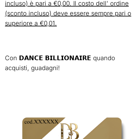
incluso) è pari a €0,00. Il costo dell' ordine
(sconto incluso) deve essere sempre pari o
superiore a €0,01.
Con 𝗗𝗔𝗡𝗖𝗘 𝗕𝗜𝗟𝗟𝗜𝗢𝗡𝗔𝗜𝗥𝗘 quando
acquisti, guadagni!