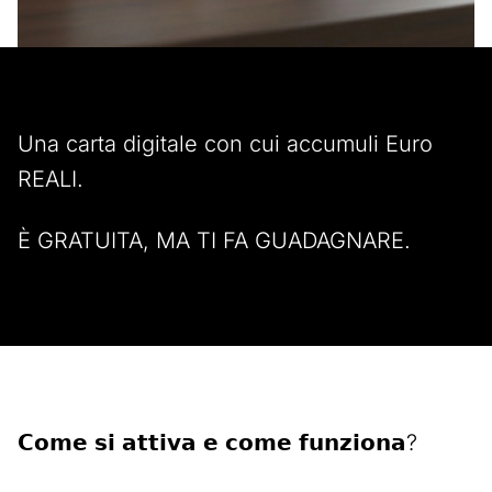
Una carta digitale con cui accumuli Euro
REALI.
È GRATUITA, MA TI FA GUADAGNARE.
𝗖𝗼𝗺𝗲 𝘀𝗶 𝗮𝘁𝘁𝗶𝘃𝗮 𝗲 𝗰𝗼𝗺𝗲 𝗳𝘂𝗻𝘇𝗶𝗼𝗻𝗮?