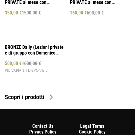
PRIVATE al mese con
PRIVATE al mese con
Domenico Cannizzaro
Domenico Cannizzaro
350,00 €
1500,00 €
160,00 €
600,00 €
%
BRONZE Daily (Lezioni private
e di gruppo con Domenico
Cannizzaro) per la tua scuola
500,00 €
1600,00 €
di danza - 1 GIORNO
PIÙ VARIANTI DISPONIBILI
Scopri i prodotti
Contact Us
Legal Terms
Privacy Policy
Cookie Policy